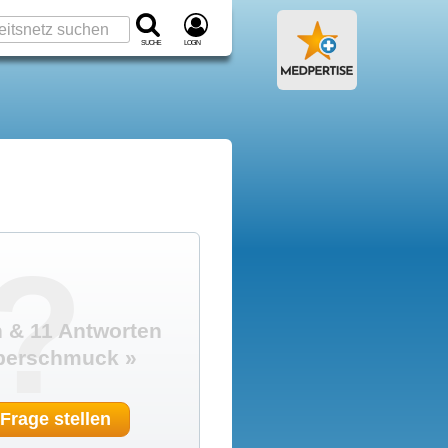
Suche
Login
?
 & 11 Antworten
perschmuck »
 Frage stellen