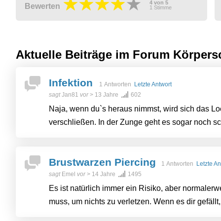
4
von
5
Bewerten
1
Stimme
Aktuelle Beiträge im Forum
Körper
Infektion
1 Antworten
Letzte Antwort
sagt
Jan81
vor
> 13 Jahre
602
Naja, wenn du`s heraus nimmst, wird sich das Lo
verschließen. In der Zunge geht es sogar noch sch
Brustwarzen Piercing
1 Antworten
Letzte An
sagt
Emel
vor
> 14 Jahre
1495
Es ist natürlich immer ein Risiko, aber normaler
muss, um nichts zu verletzen. Wenn es dir gefällt, 