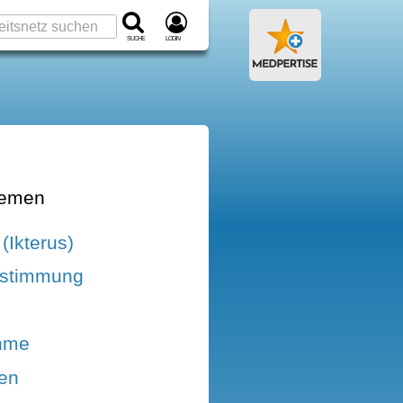
Suche
Login
hemen
(Ikterus)
stimmung
hme
ten