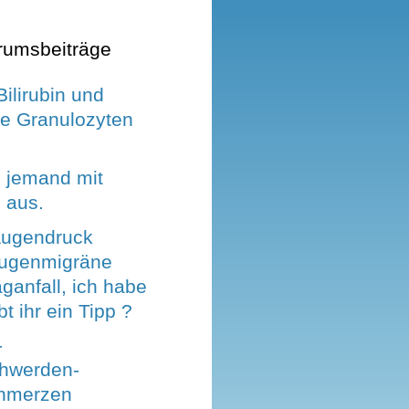
rumsbeiträge
Bilirubin und
le Granulozyten
h jemand mit
 aus.
Augendruck
Augenmigräne
ganfall, ich habe
t ihr ein Tipp ?
-
hwerden-
hmerzen