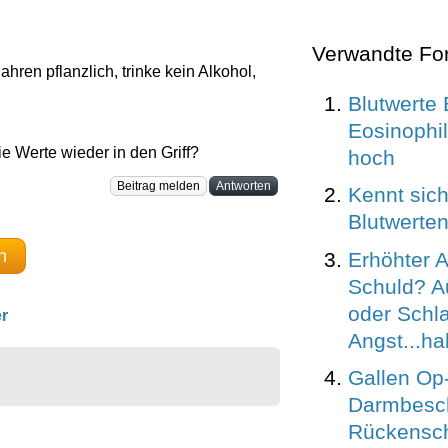
Verwandte Fo
ahren pflanzlich, trinke kein Alkohol,
Blutwerte 
Eosinophi
 Werte wieder in den Griff?
hoch
Beitrag melden
Antworten
Kennt sic
Blutwerten
n
Erhöhter 
Schuld? 
oder Schla
r
Angst...hab
Gallen Op
Darmbesc
Rückensc