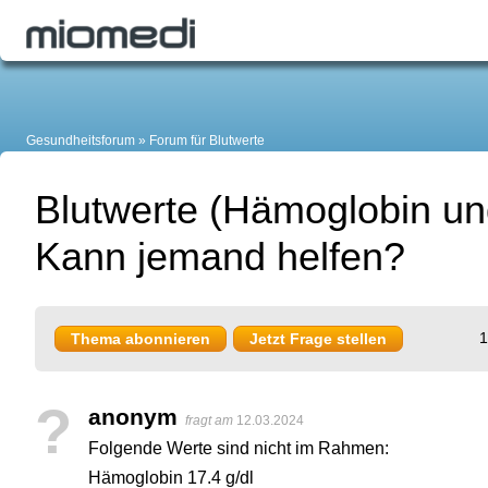
Gesundheitsforum
Forum für Blutwerte
Blutwerte (Hämoglobin und 
Kann jemand helfen?
1
Thema abonnieren
Jetzt Frage stellen
?
anonym
fragt am
12.03.2024
Folgende Werte sind nicht im Rahmen:
Hämoglobin 17.4 g/dl