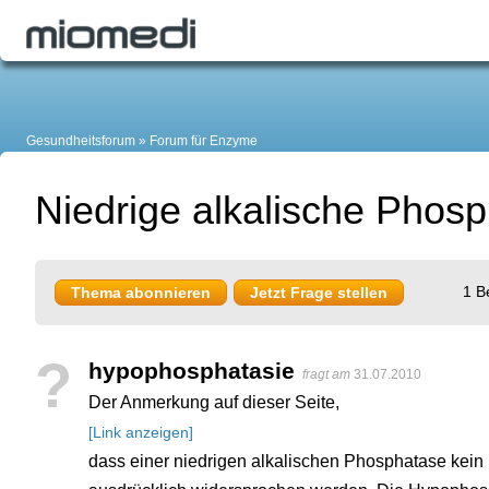
Gesundheitsforum
Forum für Enzyme
Niedrige alkalische Phos
1 B
Thema abonnieren
Jetzt Frage stellen
?
hypophosphatasie
fragt am
31.07.2010
Der Anmerkung auf dieser Seite,
[Link anzeigen]
dass einer niedrigen alkalischen Phosphatase kein