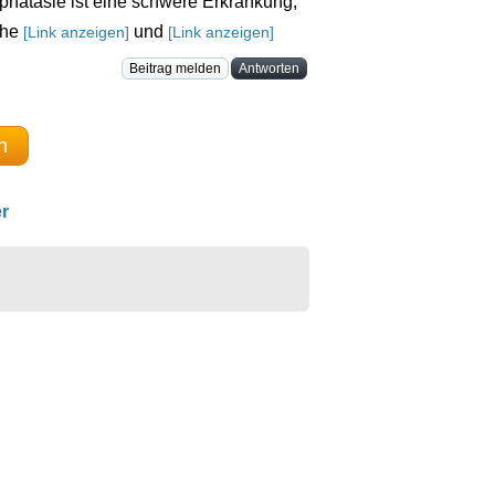
hatasie ist eine schwere Erkrankung,
ehe
und
[Link anzeigen]
[Link anzeigen]
Beitrag melden
Antworten
n
r