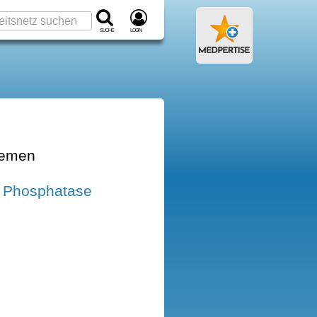
Suche
Login
hemen
e Phosphatase