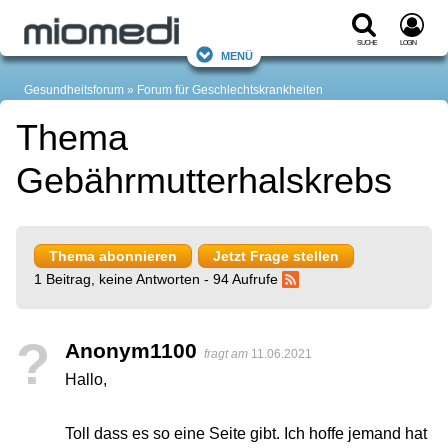
Suche
Login
Menü
Gesundheitsforum
Forum für Geschlechtskrankheiten
Thema
Gebährmutterhalskrebs
Thema abonnieren
Jetzt Frage stellen
1 Beitrag, keine Antworten - 94 Aufrufe
?
Anonym1100
fragt am
11.06.2021
Hallo,
Toll dass es so eine Seite gibt. Ich hoffe jemand hat