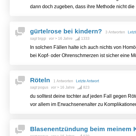
dann doch zugeben, dass ihre Methode nicht die Be
gürtelrose bei kindern?
3 Antworten
Letz
sagt
biggi
vor
> 16 Jahre
1333
In solchen Fällen halte ich auch nichts von Hom
bei Kopf- oder Ohrenschmerzen ist sicher eine Mög
Röteln
1 Antworten
Letzte Antwort
sagt
pogus
vor
> 16 Jahre
823
du solltest deine tochter auf jeden Fall gegen Rö
vor allem im Erwachsenenalter zu Komplikationen
Blasenentzündung beim meinem 