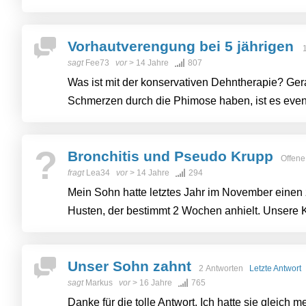
Vorhautverengung bei 5 jährigen
1
sagt
Fee73
vor
> 14 Jahre
807
Was ist mit der konservativen Dehntherapie? Ger
Schmerzen durch die Phimose haben, ist es eventu
?
Bronchitis und Pseudo Krupp
Offene
fragt
Lea34
vor
> 14 Jahre
294
Mein Sohn hatte letztes Jahr im November einen 
Husten, der bestimmt 2 Wochen anhielt. Unsere Ki
Unser Sohn zahnt
2 Antworten
Letzte Antwort
sagt
Markus
vor
> 16 Jahre
765
Danke für die tolle Antwort. Ich hatte sie gleich 