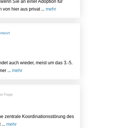
, wenn Sie an einer Adoption für
von hier aus privat ...
mehr
Antwort
det auch wieder, meist um das 3.-5.
er ...
mehr
ne Frage
e zentrale Koordinationsstörung des
...
mehr