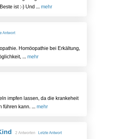
ste ist :-) Und ...
mehr
te Antwort
öopathie. Homöopathie bei Erkältung,
lichkeit, ...
mehr
teln impfen lassen, da die krankeheit
 führen kann. ...
mehr
Kind
2 Antworten
Letzte Antwort