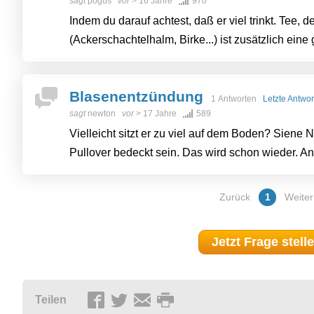
sagt
pogus
vor
> 16 Jahre
970
Indem du darauf achtest, daß er viel trinkt. Tee, d
(Ackerschachtelhalm, Birke...) ist zusätzlich eine 
Blasenentzündung
1 Antworten
Letzte Antwor
sagt
newton
vor
> 17 Jahre
589
Vielleicht sitzt er zu viel auf dem Boden? Siene 
Pullover bedeckt sein. Das wird schon wieder. An
Zurück
1
Weiter
Jetzt Frage stell
Teilen