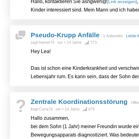
Hallo, kontaktieren Sie asngweh@
[Link anzeigen]
Kinder interessiert sind. Mein Mann und ich haben 
Pseudo-Krupp Anfälle
1 Antworten
Letzte 
sagt
Hanen75
vor
> 14 Jahre
773
Hey Lea!
Das ist schon eine Kinderkrankheit und verschwin
Lebensjahr rum. Es kann sein, dass der Sohn dein
?
Zentrale Koordinationsstörung
Offe
fragt
Carla79
vor
> 14 Jahre
675
Hallo zusammen,
bei dem Sohn (1 Jahr) meiner Freundin wurde ein
Bewegungsapparats diagnostiziert. Was bedeutet 