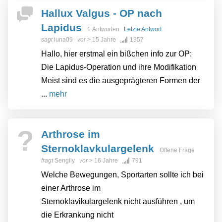
Hallux Valgus - OP nach
Lapidus
1 Antworten
Letzte Antwort
sagt
luna09
vor
> 15 Jahre
1957
Hallo, hier erstmal ein bißchen info zur OP:
Die Lapidus-Operation und ihre Modifikation
Meist sind es die ausgeprägteren Formen der
...
mehr
?
Arthrose im
Sternoklavkulargelenk
Offene Frage
fragt
Sengily
vor
> 16 Jahre
791
Welche Bewegungen, Sportarten sollte ich bei
einer Arthrose im
Sternoklavikulargelenk nicht ausführen , um
die Erkrankung nicht