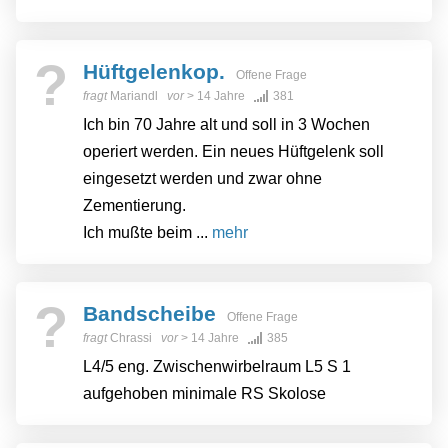
?
Hüftgelenkop.
Offene Frage
fragt
Mariandl
vor
> 14 Jahre
381
Ich bin 70 Jahre alt und soll in 3 Wochen
operiert werden. Ein neues Hüftgelenk soll
eingesetzt werden und zwar ohne
Zementierung.
Ich mußte beim ...
mehr
?
Bandscheibe
Offene Frage
fragt
Chrassi
vor
> 14 Jahre
385
L4/5 eng. Zwischenwirbelraum L5 S 1
aufgehoben minimale RS Skolose