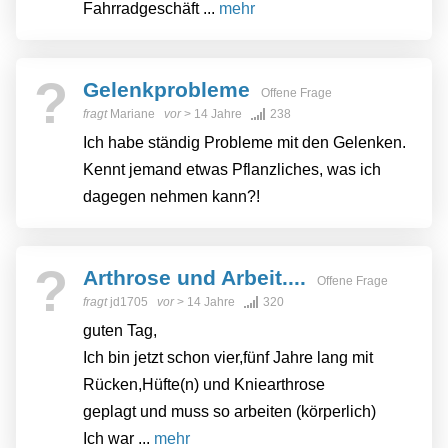
Fahrradgeschäft ...
mehr
?
Gelenkprobleme
Offene Frage
fragt
Mariane
vor
> 14 Jahre
238
Ich habe ständig Probleme mit den Gelenken.
Kennt jemand etwas Pflanzliches, was ich
dagegen nehmen kann?!
?
Arthrose und Arbeit....
Offene Frage
fragt
jd1705
vor
> 14 Jahre
320
guten Tag,
Ich bin jetzt schon vier,fünf Jahre lang mit
Rücken,Hüfte(n) und Kniearthrose
geplagt und muss so arbeiten (körperlich)
Ich war ...
mehr