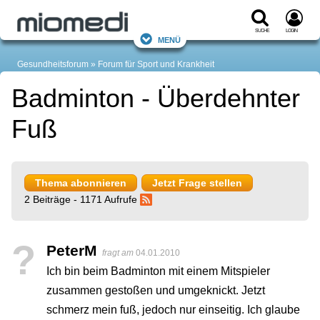
Suche
Login
Menü
Gesundheitsforum
Forum für Sport und Krankheit
Badminton - Überdehnter
Fuß
Thema abonnieren
Jetzt Frage stellen
2 Beiträge - 1171 Aufrufe
?
PeterM
fragt am
04.01.2010
Ich bin beim Badminton mit einem Mitspieler
zusammen gestoßen und umgeknickt. Jetzt
schmerz mein fuß, jedoch nur einseitig. Ich glaube