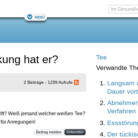
Menü
ung hat er?
Tee
Verwandte T
Langsam a
2 Beiträge - 1299 Aufrufe
Dauer vort
Abnehmen
Verfahren
lft? Weiß jemand welcher weißen Tee?
Essstörun
 für Anregungen!
Beitrag melden
Antworten
Der tückis