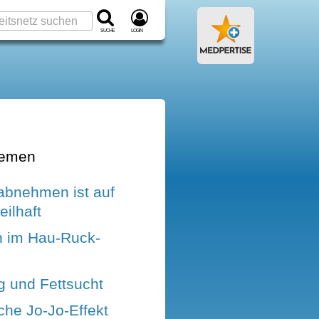
Suche
Login
hemen
bnehmen ist auf
eilhaft
 im Hau-Ruck-
g und Fettsucht
che Jo-Jo-Effekt