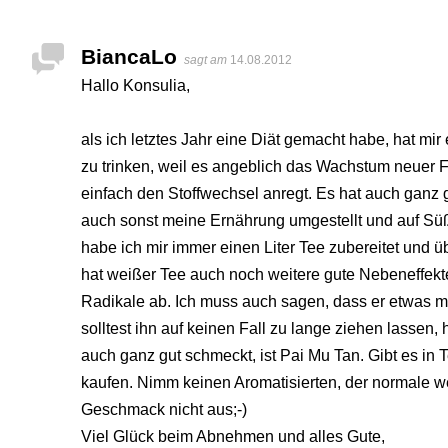
BiancaLo
sagt am
14.08.2012
Hallo Konsulia,
als ich letztes Jahr eine Diät gemacht habe, hat mi
zu trinken, weil es angeblich das Wachstum neuer F
einfach den Stoffwechsel anregt. Es hat auch ganz gu
auch sonst meine Ernährung umgestellt und auf Süße
habe ich mir immer einen Liter Tee zubereitet und ü
hat weißer Tee auch noch weitere gute Nebeneffekte.
Radikale ab. Ich muss auch sagen, dass er etwas m
solltest ihn auf keinen Fall zu lange ziehen lassen, 
auch ganz gut schmeckt, ist Pai Mu Tan. Gibt es in
kaufen. Nimm keinen Aromatisierten, der normale we
Geschmack nicht aus;-)
Viel Glück beim Abnehmen und alles Gute,