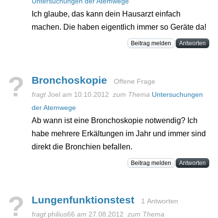
Untersuchungen der Atemwege
Ich glaube, das kann dein Hausarzt einfach
machen. Die haben eigentlich immer so Geräte da!
Beitrag melden
Antworten
?
Bronchoskopie
Offene Frage
fragt
Joel
am
10.10.2012
zum Thema
Untersuchungen
der Atemwege
Ab wann ist eine Bronchoskopie notwendig? Ich
habe mehrere Erkältungen im Jahr und immer sind
direkt die Bronchien befallen.
Beitrag melden
Antworten
?
Lungenfunktionstest
1 Antworten
fragt
philius66
am
27.08.2012
zum Thema