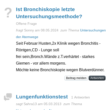
?
Ist Bronchiskopie letzte
Untersuchungsmeethode?
Offene Frage
fragt
Sonny
am
08.05.2024
zum Thema
Untersuchungen
der Atemwege
Seit Februar Husten,2x Klinik wegen Bronchitis -
Röntgen,CD - Lunge soll
frei sein,Bronch.Wände z.T.verhärtet - starkes
Giemen - vor allem morgens.
Möchte keine Bronchiskopie wegen Blutverdünner.
Beitrag melden
Antworten
Lungenfunktionstest
1 Antworten
sagt
Sahra13
am
05.03.2013
zum Thema