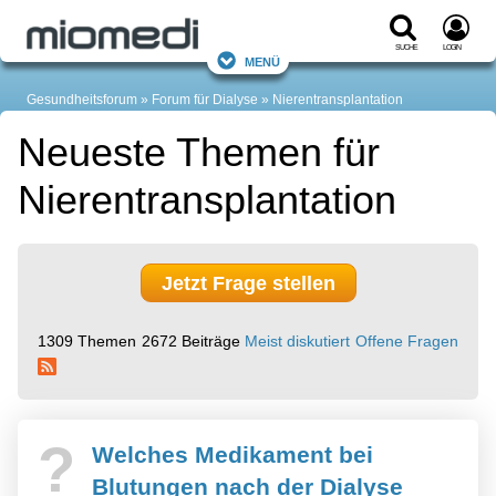
Suche
Login
Menü
Gesundheitsforum
Forum für Dialyse
Nierentransplantation
Neueste Themen für
Nierentransplantation
Jetzt Frage stellen
1309 Themen
2672 Beiträge
Meist diskutiert
Offene Fragen
?
Welches Medikament bei
Blutungen nach der Dialyse