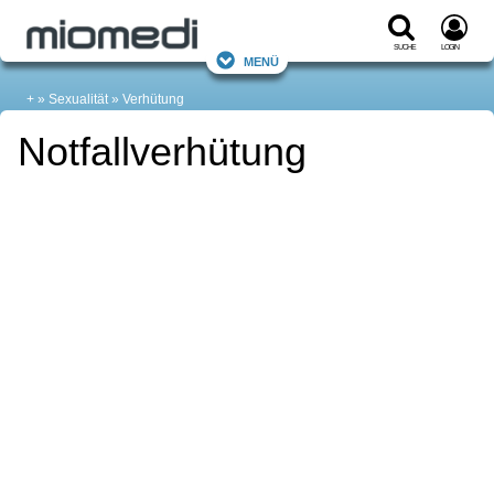
Suche
Login
Menü
+
Sexualität
Verhütung
Notfallverhütung