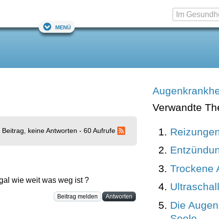
Menü
Augenkrankhe
Verwandte T
Reizungen
 Beitrag, keine Antworten - 60 Aufrufe
Entzündun
Trockene
gal wie weit was weg ist ?
Ultraschal
Beitrag melden
Antworten
Die Augen
Seele