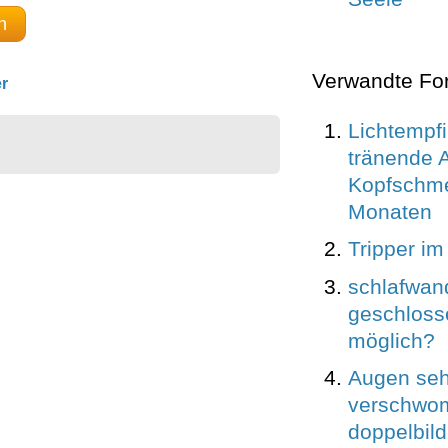
n
Verwandte Fo
r
Lichtempfi
tränende 
Kopfschme
Monaten
Tripper i
schlafwan
geschloss
möglich?
Augen se
verschwo
doppelbild