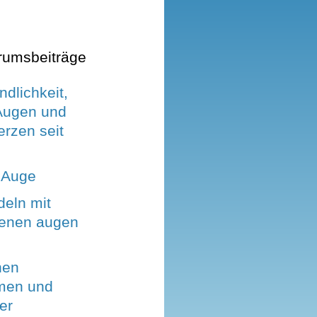
rumsbeiträge
ndlichkeit,
Augen und
rzen seit
m Auge
deln mit
enen augen
hen
men und
er