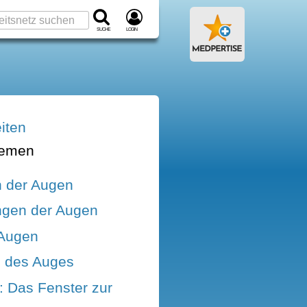
Suche
Login
iten
hemen
 der Augen
gen der Augen
 Augen
l des Auges
: Das Fenster zur