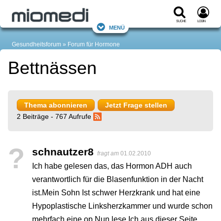
Suche
Login
Menü
Gesundheitsforum
Forum für Hormone
Bettnässen
Thema abonnieren
Jetzt Frage stellen
2 Beiträge - 767 Aufrufe
?
schnautzer8
fragt am
01.02.2010
Ich habe gelesen das, das Hormon ADH auch
verantwortlich für die Blasenfunktion in der Nacht
ist.Mein Sohn Ist schwer Herzkrank und hat eine
Hypoplastische Linksherzkammer und wurde schon
mehrfach eine op.Nun lese Ich aus dieser Seite