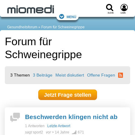
Suche
Login
Menü
Gesundheitsforum
Forum für Schweinegrippe
Forum für
Schweinegrippe
3 Themen
3 Beiträge
Meist diskutiert
Offene Fragen
Jetzt Frage stellen
Beschwerden klingen nicht ab
1 Antworten
Letzte Antwort
sagt
sport2
vor
> 14 Jahre
671