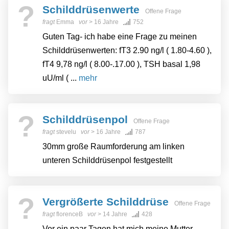
?
Schilddrüsenwerte
Offene Frage
fragt
Emma
vor
> 16 Jahre
752
Guten Tag- ich habe eine Frage zu meinen
Schilddrüsenwerten: fT3 2.90 ng/l ( 1.80-4.60 ),
fT4 9,78 ng/l ( 8.00-.17.00 ), TSH basal 1,98
uU/ml ( ...
mehr
?
Schilddrüsenpol
Offene Frage
fragt
stevelu
vor
> 16 Jahre
787
30mm große Raumforderung am linken
unteren Schilddrüsenpol festgestellt
?
Vergrößerte Schilddrüse
Offene Frage
fragt
florenceB
vor
> 14 Jahre
428
Vor ein paar Tagen hat mich meine Mutter