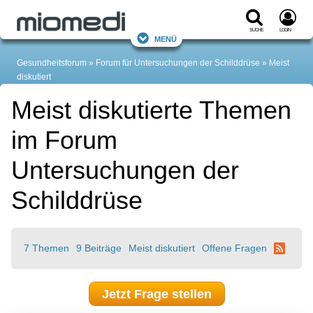
Suche
Login
Menü
Gesundheitsforum
Forum für Untersuchungen der Schilddrüse
Meist
diskutiert
Meist diskutierte Themen
im Forum
Untersuchungen der
Schilddrüse
7 Themen
9 Beiträge
Meist diskutiert
Offene Fragen
Jetzt Frage stellen