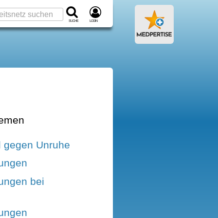
Suche
Login
hemen
l gegen Unruhe
rungen
rungen bei
rungen