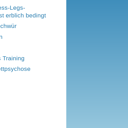
ess-Legs-
t erblich bedingt
chwür
n
 Training
ttpsychose