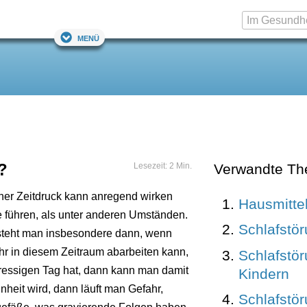
Menü
?
Lesezeit: 2 Min.
Verwandte T
her Zeitdruck kann anregend wirken
Hausmitte
se führen, als unter anderen Umständen.
Schlafstö
ss steht man insbesondere dann, wenn
ehr in diesem Zeitraum abarbeiten kann,
Schlafstö
tressigen Tag hat, dann kann man damit
Kindern
heit wird, dann läuft man Gefahr,
Schlafstö