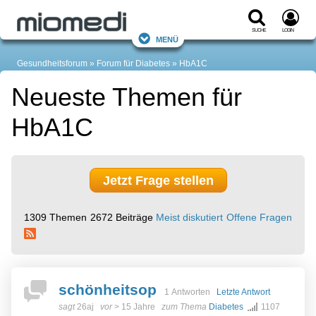
Suche
Login
Menü
Gesundheitsforum
Forum für Diabetes
HbA1C
Neueste Themen für
HbA1C
Jetzt Frage stellen
1309 Themen
2672 Beiträge
Meist diskutiert
Offene Fragen
schönheitsop
1 Antworten
Letzte Antwort
sagt
26aj
vor
> 15 Jahre
zum Thema
Diabetes
1107