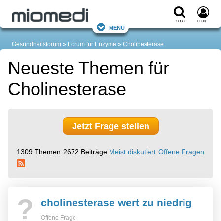
Suche
Login
Menü
Gesundheitsforum
Forum für Enzyme
Cholinesterase
Neueste Themen für
Cholinesterase
Jetzt Frage stellen
1309 Themen
2672 Beiträge
Meist diskutiert
Offene Fragen
?
cholinesterase wert zu niedrig
Offene Frage