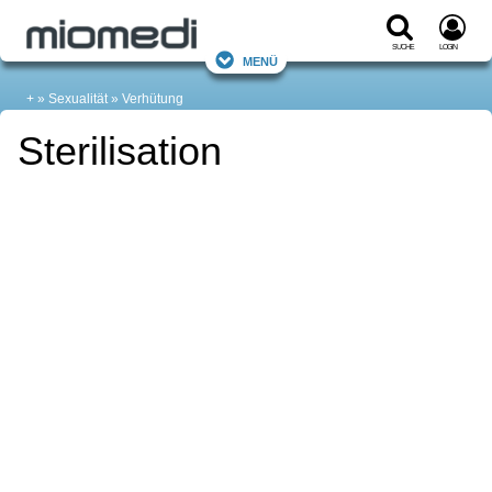
Suche
Login
Menü
+
Sexualität
Verhütung
Sterilisation