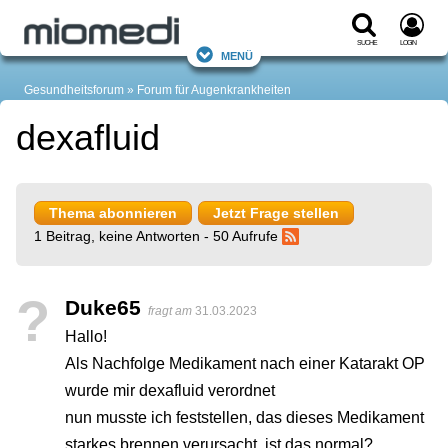
Suche
Login
Menü
Gesundheitsforum
Forum für Augenkrankheiten
dexafluid
Thema abonnieren
Jetzt Frage stellen
1 Beitrag, keine Antworten - 50 Aufrufe
?
Duke65
fragt am
31.03.2023
Hallo!
Als Nachfolge Medikament nach einer Katarakt OP
wurde mir dexafluid verordnet
nun musste ich feststellen, das dieses Medikament
starkes brennen verursacht. ist das normal?