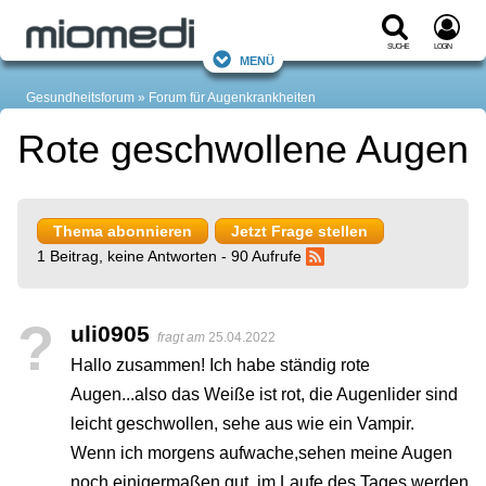
Suche
Login
Menü
Gesundheitsforum
Forum für Augenkrankheiten
Rote geschwollene Augen
Thema abonnieren
Jetzt Frage stellen
1 Beitrag, keine Antworten - 90 Aufrufe
?
uli0905
fragt am
25.04.2022
Hallo zusammen! Ich habe ständig rote
Augen...also das Weiße ist rot, die Augenlider sind
leicht geschwollen, sehe aus wie ein Vampir.
Wenn ich morgens aufwache,sehen meine Augen
noch einigermaßen gut, im Laufe des Tages werden