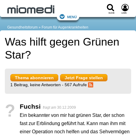
Suche
Login
Menü
Gesundheitsforum
Forum für Augenkrankheiten
Was hilft gegen Grünen
Star?
Thema abonnieren
Jetzt Frage stellen
1 Beitrag, keine Antworten - 567 Aufrufe
?
Fuchsi
fragt am
30.12.2009
Ein bekannter von mir hat grünen Star, der schon
fast zur Erblindung geführt hat. Kann man ihm mit
einer Operation noch helfen und das Sehvermögen