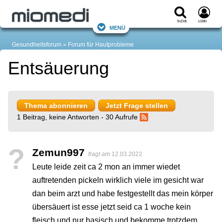
Suche
Login
Menü
Gesundheitsforum
Forum für Hautprobleme
Entsäuerung
Thema abonnieren
Jetzt Frage stellen
1 Beitrag, keine Antworten - 30 Aufrufe
?
Zemun997
fragt am
12.03.2022
Leute leide zeit ca 2 mon an immer wiedet
auftretenden pickeln wirklich viele im gesicht war
dan beim arzt und habe festgestellt das mein körper
übersäuert ist esse jetzt seid ca 1 woche kein
fleisch und nur basisch und bekomme trotzdem