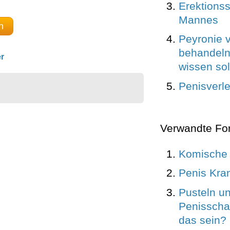
Erektions
Mannes
n
Peyronie 
behandeln
r
wissen sol
Penisverl
Verwandte Fo
Komische 
Penis Kra
Pusteln u
Penisschaf
das sein?