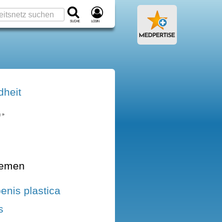
Suche
Login
heit
 »
hemen
penis plastica
s