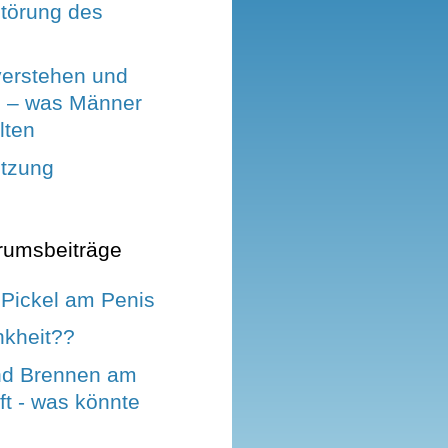
störung des
verstehen und
 – was Männer
lten
etzung
rumsbeiträge
Pickel am Penis
nkheit??
nd Brennen am
t - was könnte