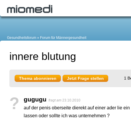
Gesundheitsforum
Forum für Männergesundheit
innere blutung
1 B
Thema abonnieren
Jetzt Frage stellen
?
gugugu
fragt am
23.10.2010
auf der penis oberseite dierekt auf einer ader lie ein
lassen oder sollte ich was unternehmen ?