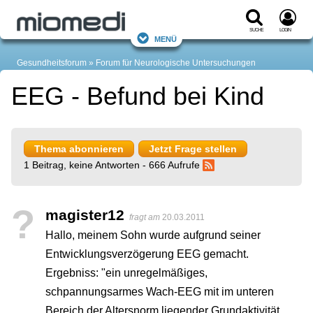
Suche
Login
Menü
Gesundheitsforum
Forum für Neurologische Untersuchungen
EEG - Befund bei Kind
Thema abonnieren
Jetzt Frage stellen
1 Beitrag, keine Antworten - 666 Aufrufe
?
magister12
fragt am
20.03.2011
Hallo, meinem Sohn wurde aufgrund seiner
Entwicklungsverzögerung EEG gemacht.
Ergebniss: "ein unregelmäßiges,
schpannungsarmes Wach-EEG mit im unteren
Bereich der Altersnorm liegender Grundaktivität