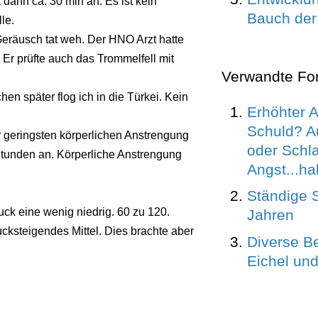
dann ca. 30 min an. Es ist kein
Bauch der
le.
Geräusch tat weh. Der HNO Arzt hatte
Er prüfte auch das Trommelfell mit
Verwandte Fo
en später flog ich in die Türkei. Kein
Erhöhter 
Schuld? 
r geringsten körperlichen Anstrengung
oder Schla
e Stunden an. Körperliche Anstrengung
Angst...hab
Ständige 
ck eine wenig niedrig. 60 zu 120.
Jahren
rucksteigendes Mittel. Dies brachte aber
Diverse B
Eichel un