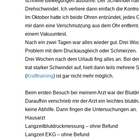
schnelle Bewegungen ausführe. Der Schwindel hält 
Drehschwindel. Ich verliere dann einfach die Kontrol
Im Oktober hatte ich beide Ohren entzündet, jedes 
mir dann eine Verschmutzung aus dem Ohr entfernt. 
einem Vakuumtest.
Nach ein zwei Tagen war alles wieder gut. Drei Woch
Problem mit dem Druckausgleich oder Schmerzen.
Drei Wochen nach dem Urlaub fing alles an. Bei de
trat starker Schwindel auf, hielt dann teils mehrer
(
Krafttraining
) ist gar nicht mehr möglich.
Beim ersten Besuch bei meinem Arzt war der Blutdru
Daraufhin verschrieb mir der Arzt ein leichtes blutd
keine Abhilfe. Dann fingen die Untersuchungen an.
Hausarzt
Langzeitblutdruckmessung – ohne Befund
Langzeit EKG – ohne Befund