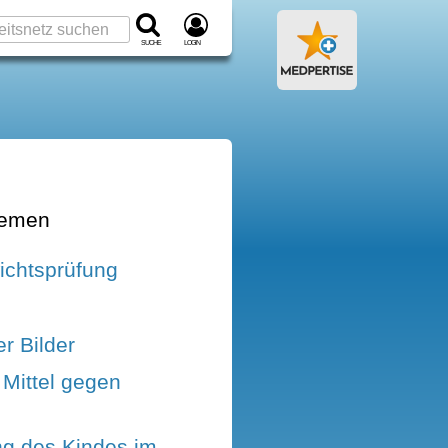
Suche
Login
hemen
ichtsprüfung
r Bilder
 Mittel gegen
ng des Kindes im