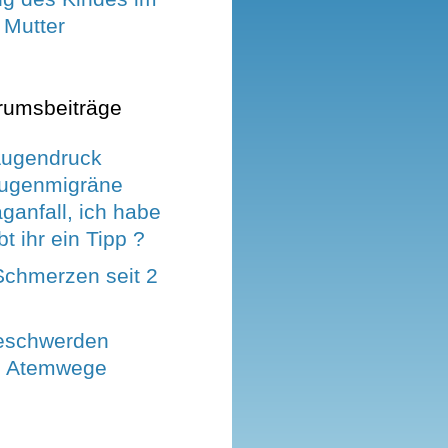
 Mutter
rumsbeiträge
Augendruck
Augenmigräne
ganfall, ich habe
t ihr ein Tipp ?
Schmerzen seit 2
eschwerden
d Atemwege