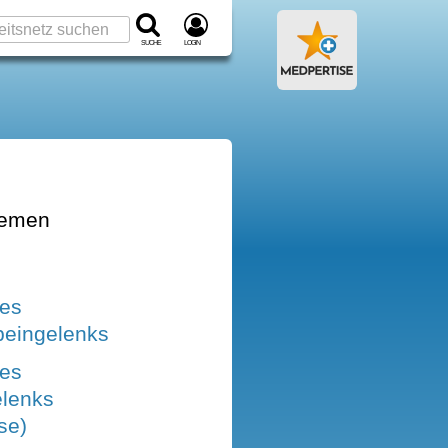
Suche
Login
hemen
des
beingelenks
des
elenks
se)