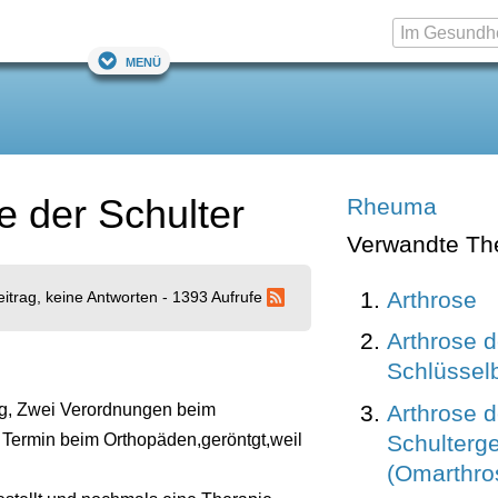
Menü
e der Schulter
Rheuma
Verwandte T
Arthrose
eitrag, keine Antworten - 1393 Aufrufe
Arthrose 
Schlüssel
Arthrose 
ung, Zwei Verordnungen beim
Schulterg
 Termin beim Orthopäden,geröntgt,weil
(Omarthro