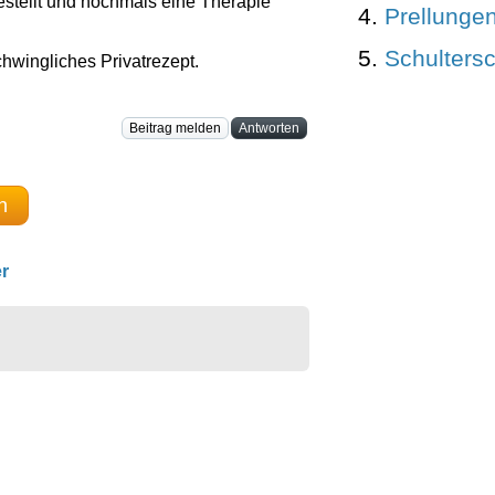
estellt und nochmals eine Therapie
Prellunge
Schulters
chwingliches Privatrezept.
Beitrag melden
Antworten
n
r