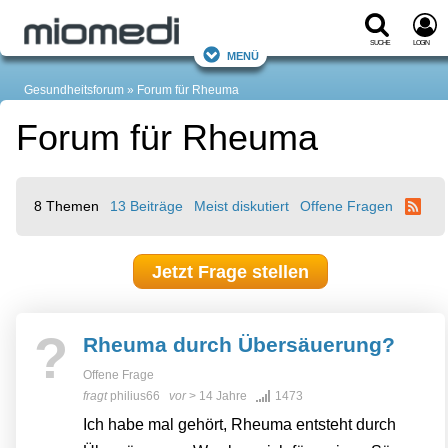
Suche
Login
Menü
Gesundheitsforum
Forum für Rheuma
Forum für Rheuma
8 Themen
13 Beiträge
Meist diskutiert
Offene Fragen
Jetzt Frage stellen
?
Rheuma durch Übersäuerung?
Offene Frage
fragt
philius66
vor
> 14 Jahre
1473
Ich habe mal gehört, Rheuma entsteht durch