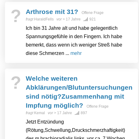
?
Arthrose mit 31?
Offene Frage
fragt
HaraldFells
vor
> 17 Jahre
921
Ich bin 31 Jahre alt und habe gelegentlich
Spannungsgefühle in den Fingern. Ich habe
bemerkt, dass wenn ich weniger Streß habe
diese Schmerzen ...
mehr
?
Welche weiteren
Abklärungen/Blutuntersuchungen
sind nötig?Zusammenhang mit
Impfung möglich?
Offene Frage
fragt
Kemal
vor
> 17 Jahre
897
Jetzt Entzündung
(Rötung,Schwellung,Druckschmerzhaftigkeit)
des m.brachioradialis links, vor ca. 7 Wochen