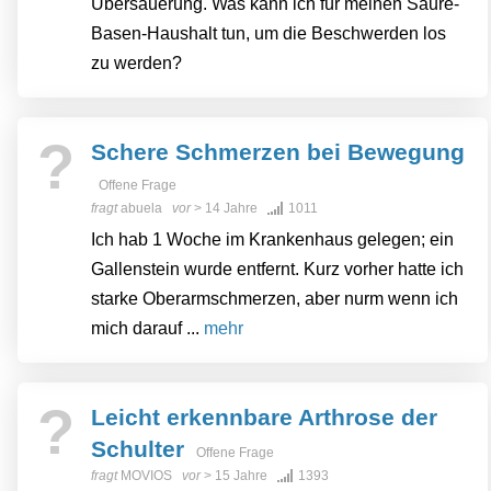
Übersäuerung. Was kann ich für meinen Säure-
Basen-Haushalt tun, um die Beschwerden los
zu werden?
?
Schere Schmerzen bei Bewegung
Offene Frage
fragt
abuela
vor
> 14 Jahre
1011
Ich hab 1 Woche im Krankenhaus gelegen; ein
Gallenstein wurde entfernt. Kurz vorher hatte ich
starke Oberarmschmerzen, aber nurm wenn ich
mich darauf ...
mehr
?
Leicht erkennbare Arthrose der
Schulter
Offene Frage
fragt
MOVIOS
vor
> 15 Jahre
1393