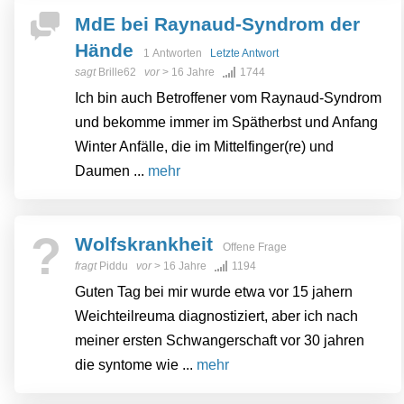
MdE bei Raynaud-Syndrom der
Hände
1 Antworten
Letzte Antwort
sagt
Brille62
vor
> 16 Jahre
1744
Ich bin auch Betroffener vom Raynaud-Syndrom
und bekomme immer im Spätherbst und Anfang
Winter Anfälle, die im Mittelfinger(re) und
Daumen ...
mehr
?
Wolfskrankheit
Offene Frage
fragt
Piddu
vor
> 16 Jahre
1194
Guten Tag bei mir wurde etwa vor 15 jahern
Weichteilreuma diagnostiziert, aber ich nach
meiner ersten Schwangerschaft vor 30 jahren
die syntome wie ...
mehr