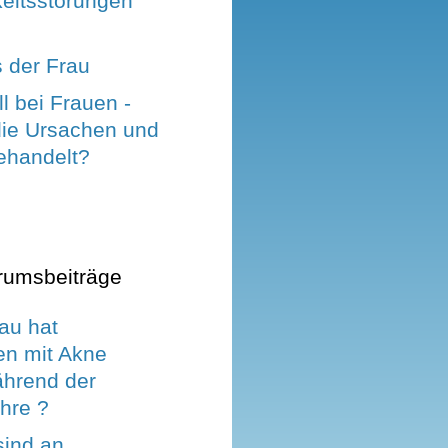
keitsstörungen
 der Frau
l bei Frauen -
die Ursachen und
ehandelt?
rumsbeiträge
au hat
en mit Akne
ährend der
hre ?
ind an