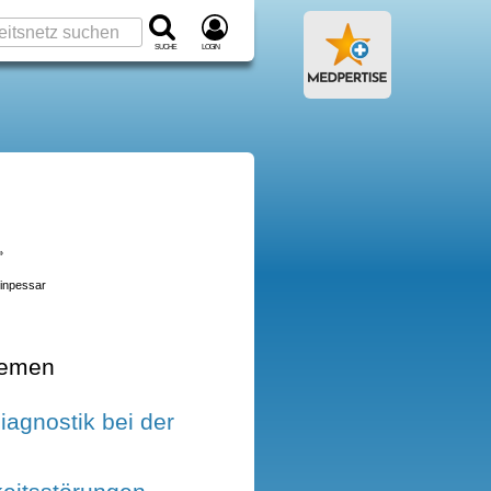
Suche
Login
»
rinpessar
hemen
diagnostik bei der