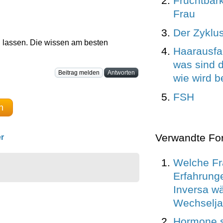
Fruchtbar
Frau
Der Zyklus
 lassen. Die wissen am besten
Haarausfal
was sind 
Beitrag melden
Antworten
wie wird b
FSH
n
Verwandte Fo
r
Welche Fr
Erfahrung
Inversa w
Wechselja
Hormone s