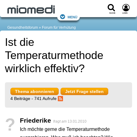
Suche
Login
Menü
Gesundheitsforum
Forum für Verhütung
Ist die
Temperaturmethode
wirklich effektiv?
Thema abonnieren
Jetzt Frage stellen
4 Beiträge - 741 Aufrufe
?
Friederike
fragt am
13.01.2010
Ich möchte gerne die Temperaturmethode