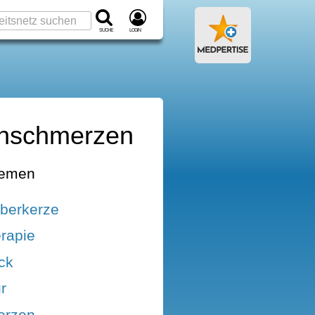
Suche
Login
kenschmerzen
hemen
lberkerze
rapie
ck
r
erzen