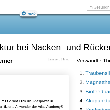
Menü
rektur bei Nacken- und Rüc
einer
Lesezeit: 3 Min.
Verwandte T
Traubensi
Magnetthe
Biofeedba
Akupunktu
mit Gernot Flick die Atlaspraxis in
ertifizierte Anwender der Atlas Academy®
Kopfschm