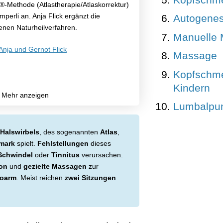
x®-Methode (Atlastherapie/Atlaskorrektur)
erli an. Anja Flick ergänzt die
Autogenes
nen Naturheilverfahren.
Manuelle 
Anja und Gernot Flick
Massage
Kopfschme
Kindern
Lumbalpun
Halswirbels
, des sogenannten
Atlas
,
mark
spielt.
Fehlstellungen
dieses
Schwindel
oder
Tinnitus
verursachen.
ion
und
gezielte Massagen
zur
koarm
. Meist reichen
zwei Sitzungen