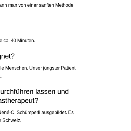
kann man von einer sanften Methode
e ca. 40 Minuten.
gnet?
lle Menschen. U
nser jüngster Patient
.
urchführen lassen und
lastherapeut?
 René-C. Schümperli ausgebildet. Es
r Schweiz.