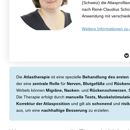
(Schweiz) die Atlasprofila
nach René-Claudius Schümp
Anwendung mit verschiede
Weitere Informationen zu 
Die
Atlastherapie
ist eine spezielle
Behandlung des ersten 
der eine
zentrale Rolle
für
Nerven, Blutgefäße
und
Rücken
Wirbels können
Migräne, Nacken-
und
Rückenschmerzen
,
Die Therapie erfolgt durch
manuelle Tests, Muskelstimulat
Korrektur der Atlasposition
und gilt als
schonend
und
risi
aus, um eine
nachhaltige Besserung
zu erzielen.