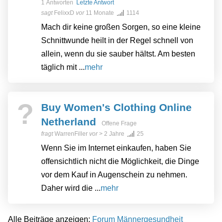
1 Antworten
Letzte Antwort
sagt
FelixxD
vor
11 Monate
1114
Mach dir keine großen Sorgen, so eine kleine
Schnittwunde heilt in der Regel schnell von
allein, wenn du sie sauber hältst. Am besten
täglich mit ...
mehr
?
Buy Women's Clothing Online
Netherland
Offene Frage
fragt
WarrenFiller
vor
> 2 Jahre
25
Wenn Sie im Internet einkaufen, haben Sie
offensichtlich nicht die Möglichkeit, die Dinge
vor dem Kauf in Augenschein zu nehmen.
Daher wird die ...
mehr
Alle Beiträge anzeigen:
Forum Männergesundheit