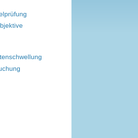
lprüfung
objektive
tenschwellung
uchung