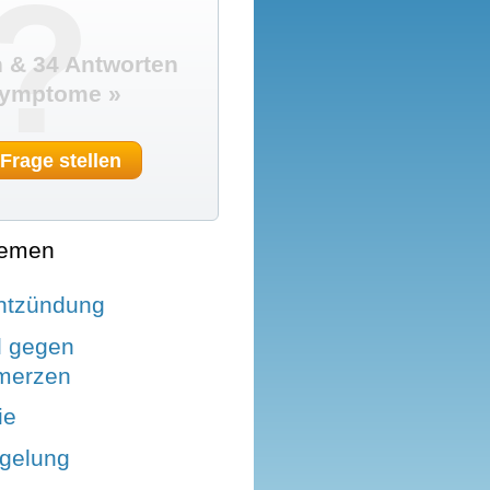
?
 & 34 Antworten
Symptome »
 Frage stellen
hemen
entzündung
l gegen
merzen
ie
gelung