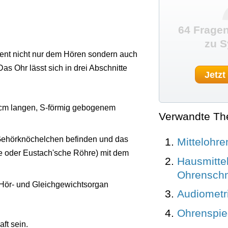
64 Fragen
zu 
ient nicht nur dem Hören sondern auch
 Ohr lässt sich in drei Abschnitte
Jetzt
cm langen, S-förmig gebogenem
Verwandte T
e Gehörknöchelchen befinden und das
Mittelohr
te oder Eustach'sche Röhre) mit dem
Hausmitte
Ohrensch
 Hör- und Gleichgewichtsorgan
Audiometr
Ohrenspie
t sein.