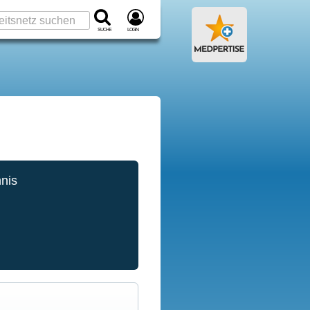
Suche
Login
hnis