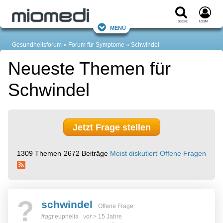
Suche
Login
Menü
Gesundheitsforum
Forum für Symptome
Schwindel
Neueste Themen für
Schwindel
Jetzt Frage stellen
1309 Themen
2672 Beiträge
Meist diskutiert
Offene Fragen
?
schwindel
Offene Frage
fragt
euphelia
vor
> 15 Jahre