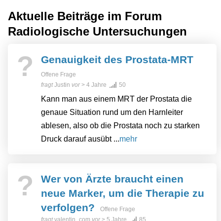
Aktuelle Beiträge im Forum
Radiologische Untersuchungen
?
Genauigkeit des Prostata-MRT
Offene Frage
fragt
Justin
vor
> 4 Jahre
50
Kann man aus einem MRT der Prostata die
genaue Situation rund um den Harnleiter
ablesen, also ob die Prostata noch zu starken
Druck darauf ausübt ...
mehr
?
Wer von Ärzte braucht einen
neue Marker, um die Therapie zu
verfolgen?
Offene Frage
fragt
valentin_com
vor
> 5 Jahre
85