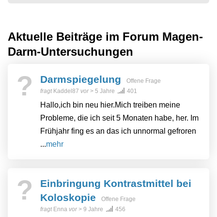
Aktuelle Beiträge im Forum
Magen-
Darm-Untersuchungen
?
Darmspiegelung
Offene Frage
fragt
Kaddel87
vor
> 5 Jahre
401
Hallo,ich bin neu hier.Mich treiben meine
Probleme, die ich seit 5 Monaten habe, her. Im
Frühjahr fing es an das ich unnormal gefroren
...
mehr
?
Einbringung Kontrastmittel bei
Koloskopie
Offene Frage
fragt
Enna
vor
> 9 Jahre
456