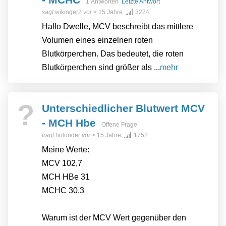
1 Antworten
Letzte Antwort
sagt
wikinger2
vor
> 15 Jahre
3224
Hallo Dwelle, MCV beschreibt das mittlere
Volumen eines einzelnen roten
Blutkörperchen. Das bedeutet, die roten
Blutkörperchen sind größer als ...
mehr
?
Unterschiedlicher Blutwert MCV
- MCH Hbe
Offene Frage
fragt
holunder
vor
> 15 Jahre
1752
Meine Werte:
MCV 102,7
MCH HBe 31
MCHC 30,3
Warum ist der MCV Wert gegenüber den