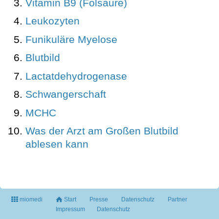
Vitamin B9 (Folsäure)
Leukozyten
Funikuläre Myelose
Blutbild
Lactatdehydrogenase
Schwangerschaft
MCHC
Was der Arzt am Großen Blutbild
ablesen kann
miomedi
Start
Presse
Datenschutz
Partner
Impressum
Datenschutz