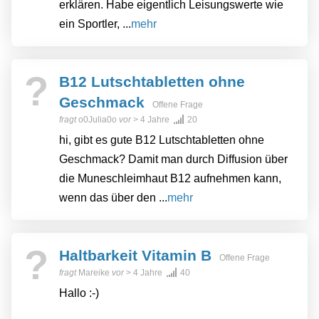
erklären. Habe eigentlich Leisungswerte wie
ein Sportler, ...
mehr
?
B12 Lutschtabletten ohne
Geschmack
Offene Frage
fragt
o0Julia0o
vor
> 4 Jahre
20
hi, gibt es gute B12 Lutschtabletten ohne
Geschmack? Damit man durch Diffusion über
die Muneschleimhaut B12 aufnehmen kann,
wenn das über den ...
mehr
?
Haltbarkeit Vitamin B
Offene Frage
fragt
Mareike
vor
> 4 Jahre
40
Hallo :-)