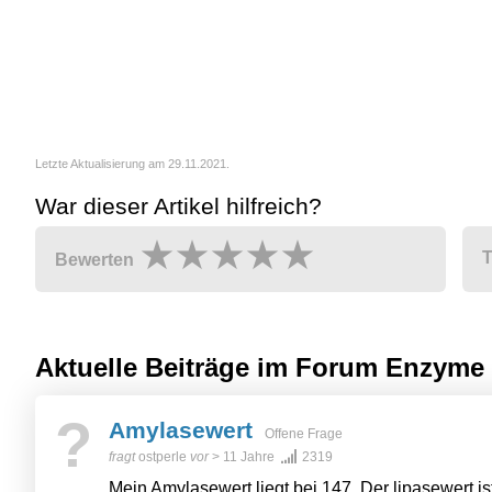
Letzte Aktualisierung am 29.11.2021.
War dieser Artikel hilfreich?
T
Bewerten
Aktuelle Beiträge im Forum
Enzyme
?
Amylasewert
Offene Frage
fragt
ostperle
vor
> 11 Jahre
2319
Mein Amylasewert liegt bei 147. Der lipasewert is