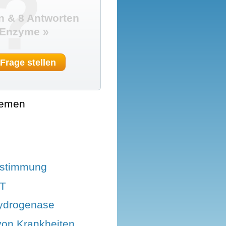
?
n & 8 Antworten
 Enzyme »
 Frage stellen
hemen
stimmung
T
ydrogenase
von Krankheiten