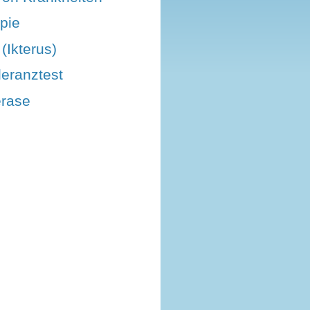
pie
(Ikterus)
leranztest
erase