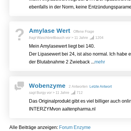
ebenfalls in der Norm, keine Entzündungsparameter
?
Amylase Wert
Offene Frage
fragt
Waschbrettbauch
vor
> 11 Jahre
1204
Mein Amylasewert liegt bei 140.
Der Lipasewert bei 24, ist also normal. Ich habe 
der Blutabnahme 2 Zwieback ...
mehr
Wobenzyme
2 Antworten
Letzte Antwort
sagt
Burgy
vor
> 11 Jahre
712
Das Originalprodukt gibt es viel billiger auch on
INTERZYMvon aaltenpharma.nl
Alle Beiträge anzeigen:
Forum Enzyme