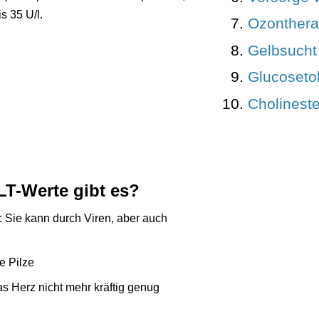
s 35 U/l.
Ozonthera
Gelbsucht 
Glucoseto
Cholinest
LT-Werte gibt es?
): Sie kann durch Viren, aber auch
e Pilze
s Herz nicht mehr kräftig genug