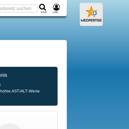
Suche
Login
hnis
k
rhöhte AST/ALT-Werte