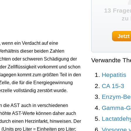
13 Frage
zu
Jetzt
, wenn ein Verdacht auf eine
erhältnis dieser beiden Zahlen
leichten oder schweren Schädigung der
Verwandte T
der Zellflüssigkeit vorkommt und schon
Hepatitis
 dagegen kommt zum größten Teil in den
elle, die für die Energiegewinnung
CA 15-3
rzelle vollständig zerstört wurde.
Enzym-Be
an die AST auch in verschiedenen
Gamma-G
rhöhte AST-Werte können daher auch
Lactatdeh
urch einen Herzinfarkt, hinweisen. Der
Vorsorge 
(Units pro Liter = Einheiten pro Liter;