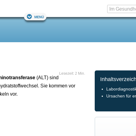
Menü
Lesezeit: 2 Min.
minotransferase
(ALT) sind
Inhaltsverzeic
hydratstoffwechsel. Sie kommen vor
Labordiagnosti
keln vor.
Ursachen für e