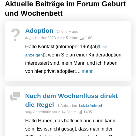
Aktuelle Beiträge im Forum
Geburt
und Wochenbett
?
Adoption
Offene Frage
fragt
christine2023
vor
> 5 Jahre
160
Hallo Kontakt (inforhope11965(at)
[Link
), wenn Sie an einer Kinderadoption
anzeigen]
interessiert sind, mein Mann und ich haben
von hier privat adoptiert. ...
mehr
Nach dem Wochenfluss direkt
die Regel
1 Antworten
Letzte Antwort
sagt
Annemarie
vor
> 14 Jahre
1405
Hallo Hanen, das hatte ich auch und kann
sein. Es ist nicht gesagt, dass man in der