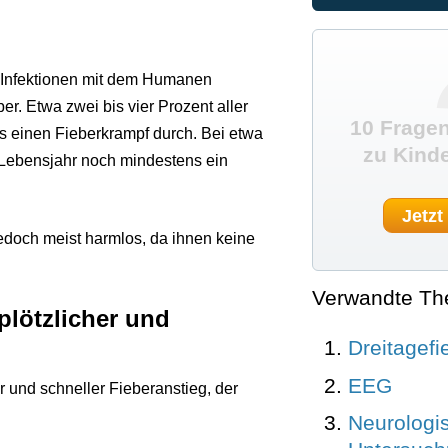
i Infektionen mit dem Humanen
r. Etwa zwei bis vier Prozent aller
10 Fragen
s einen Fieberkrampf durch. Bei etwa
zu Kinde
en Lebensjahr noch mindestens ein
Jetzt
jedoch meist harmlos, da ihnen keine
Verwandte T
plötzlicher und
Dreitagefi
EEG
er und schneller Fieberanstieg, der
Neurologi