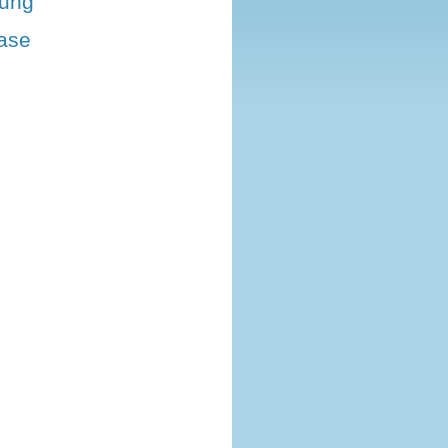
hung
nase