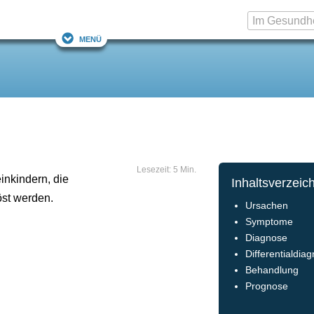
Menü
Lesezeit: 5 Min.
inkindern, die
Inhaltsverzeic
öst werden.
Ursachen
Symptome
Diagnose
Differentialdia
Behandlung
Prognose