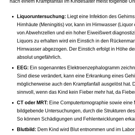
nach einem Krampfanfall im Kindesalter meist folgende U
Liquoruntersuchung:
Liegt eine Infektion des Gehirn
Hirnhäute (Meningitis) vor, kann im Hirnwasser (Liquor 
von Abwehrzellen und ein hoher Eiweißwert diagnostiz
Liquors zu erhalten wird ein Einstich in den Rückenm
Hirnwasser abgezogen. Der Einstich erfolgt in Höhe der
absolut ungefährlich.
EEG:
Ein sogenanntes Elektroenzephalogramm zeichnet
Sind diese verändert, kann eine Erkrankung eines Gehi
möglicherweise auch den Krampfanfall ausgelöst hat. D
sinnvoll, wenn das Kind kein Fieber mehr hat, da Fiebe
CT oder MRT:
Eine Computertomographie sowie eine
bildgebende Untersuchungen, durch die Strukturen des
So können Schädigungen und Fehlentwicklungen erka
Blutbild:
Dem Kind wird Blut entnommen und im Labor 