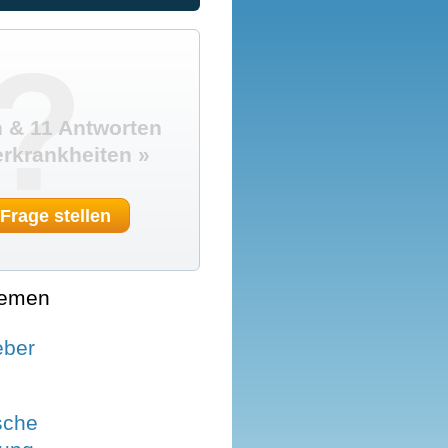
?
 & 11 Antworten
rkrankheiten »
 Frage stellen
hemen
eber
sche