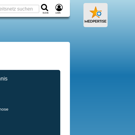
Suche
Login
hnis
gnose