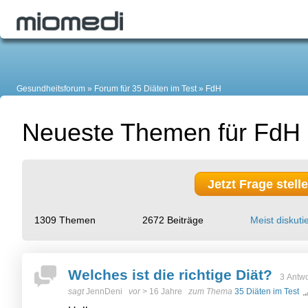
Gesundheitsforum
Forum für 35 Diäten im Test
FdH
Neueste Themen für FdH
Jetzt Frage stell
1309 Themen
2672 Beiträge
Meist diskutie
Welches ist die richtige Diät?
3 Antw
sagt
JennDeni
vor
> 16 Jahre
zum Thema
35 Diäten im Test