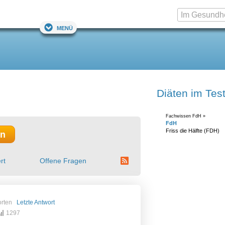
Menü
Diäten im Tes
Fachwissen FdH »
FdH
Friss die Hälfte (FDH)
en
rt
Offene Fragen
orten
Letzte Antwort
1297