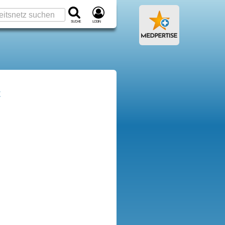
Suche
Login
t