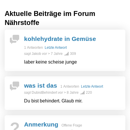
Aktuelle Beiträge im Forum
Nährstoffe
kohlehydrate in Gemüse
1 Antworten
Letzte Antwort
sagt
Jakob
vor
> 7 Jahre
309
laber keine scheise junge
was ist das
1 Antworten
Letzte Antwort
sagt
DubistBehindert
vor
> 8 Jahre
220
Du bist behindert. Glaub mir.
?
Anmerkung
Offene Frage