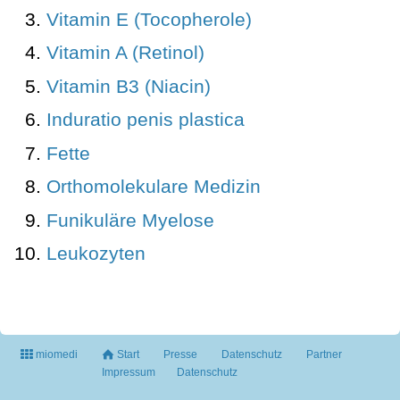
Vitamin E (Tocopherole)
Vitamin A (Retinol)
Vitamin B3 (Niacin)
Induratio penis plastica
Fette
Orthomolekulare Medizin
Funikuläre Myelose
Leukozyten
miomedi
Start
Presse
Datenschutz
Partner
Impressum
Datenschutz