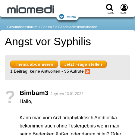
Suche
Login
Menü
Gesundheitsforum
Forum für Geschlechtskrankheiten
Angst vor Syphilis
Thema abonnieren
Jetzt Frage stellen
1 Beitrag, keine Antworten - 95 Aufrufe
?
Bimbam3
fragt am
13.01.2024
Hallo,
Kann man vom Arzt prophylaktisch Antibiotika
bekommen auch ohne Testergebnis wenn man
seine Bedenken äußert oder darum bittet? Oder