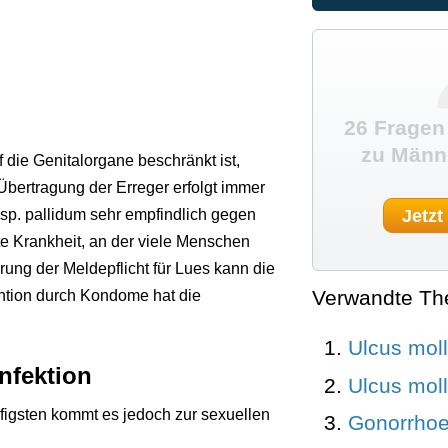
26 Fragen
zu Männ
f die Genitalorgane beschränkt ist,
bertragung der Erreger erfolgt immer
Jetzt
p. pallidum sehr empfindlich gegen
ete Krankheit, an der viele Menschen
rung der Meldepflicht für Lues kann die
Verwandte T
ention durch Kondome hat die
Ulcus mol
Infektion
Ulcus mol
igsten kommt es jedoch zur sexuellen
Gonorrhoe 