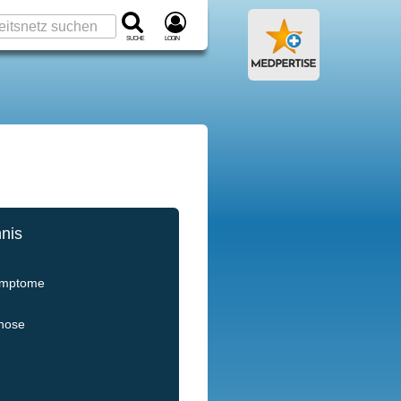
Suche
Login
hnis
ymptome
gnose