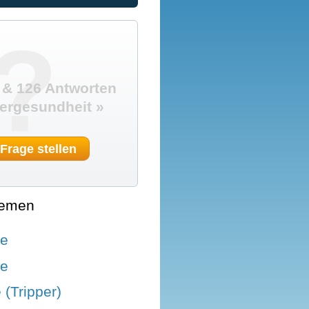
?
 & 126 Antworten
ergesundheit »
 Frage stellen
hemen
le
le
(Tripper)