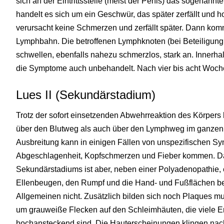
sich an der Eintrittsstelle (meist der Penis) das sogenann
handelt es sich um ein Geschwür, das später zerfällt und
verursacht keine Schmerzen und zerfällt später. Dann komm
Lymphbahn. Die betroffenen Lymphknoten (bei Beteiligung d
schwellen, ebenfalls nahezu schmerzlos, stark an. Innerh
die Symptome auch unbehandelt. Nach vier bis acht Woche
Lues II (Sekundärstadium)
Trotz der sofort einsetzenden Abwehrreaktion des Körper
über den Blutweg als auch über den Lymphweg im ganzen 
Ausbreitung kann in einigen Fällen von unspezifischen S
Abgeschlagenheit, Kopfschmerzen und Fieber kommen. 
Sekundärstadiums ist aber, neben einer Polyadenopathie, 
Ellenbeugen, den Rumpf und die Hand- und Fußflächen bef
Allgemeinen nicht. Zusätzlich bilden sich noch Plaques m
um grauweiße Flecken auf den Schleimhäuten, die viele Er
hochansteckend sind. Die Hauterscheinungen klingen nac