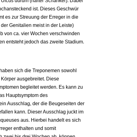
te Ulcus durum (harter Schanker). Dabei
 hochansteckend ist. Dieses Geschwür
t es zur Streuung der Erreger in die
er Genitalien meist in der Leiste)
alb von ca. vier Wochen verschwinden
n entsteht jedoch das zweite Stadium.
s haben sich die Treponemen sowohl
Körper ausgebreitet. Diese
ymptomen begleitet werden. Es kann zu
Das Hauptsymptom des
ein Ausschlag, der die Beugeseiten der
allen kann. Dieser Ausschlag juckt im
uqueuses aus. Hierbei handelt es sich
reger enthalten und somit
h zwei bis drei Wochen ab, können