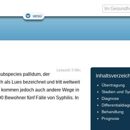
Menü
Lesezeit: 5 Min.
ubspecies pallidum, der
Inhaltsverzeic
h als Lues bezeichnet und tritt weltweit
Übertragung
es kommen jedoch auch andere Wege in
Stadien und S
00 Bewohner fünf Fälle von Syphilis. In
Diagnose
Differentialdia
Behandlung
Prognose