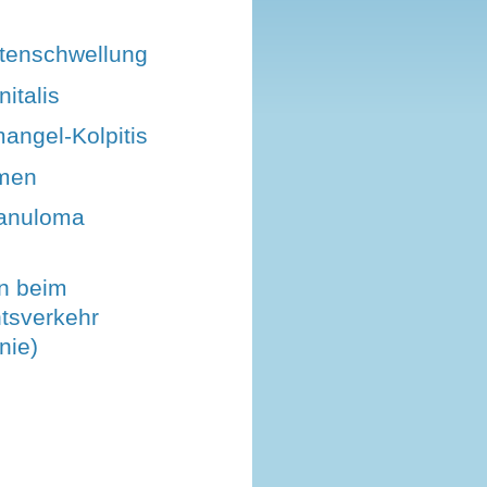
tenschwellung
italis
angel-Kolpitis
men
anuloma
n beim
tsverkehr
nie)