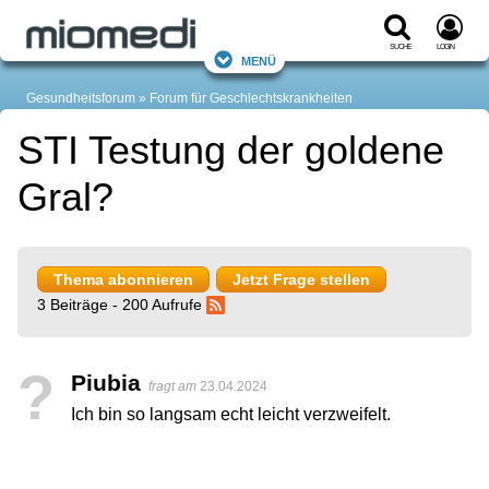
Suche
Login
Menü
Gesundheitsforum
Forum für Geschlechtskrankheiten
STI Testung der goldene
Gral?
Thema abonnieren
Jetzt Frage stellen
3 Beiträge - 200 Aufrufe
?
Piubia
fragt am
23.04.2024
Ich bin so langsam echt leicht verzweifelt.