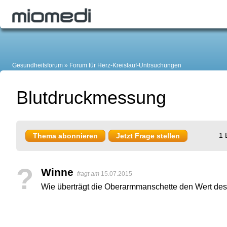
Gesundheitsforum
Forum für Herz-Kreislauf-Untrsuchungen
Blutdruckmessung
1 
Thema abonnieren
Jetzt Frage stellen
?
Winne
fragt am
15.07.2015
Wie überträgt die Oberarmmanschette den Wert des