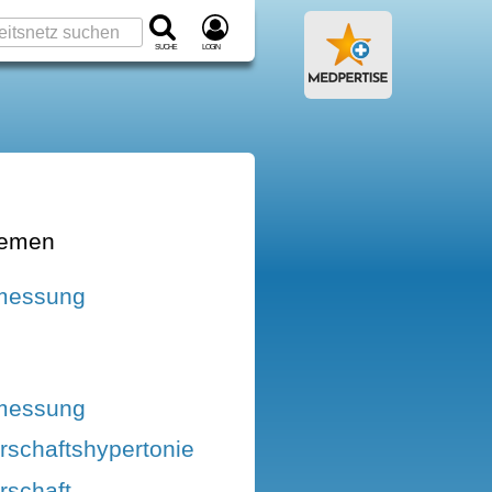
Suche
Login
hemen
kmessung
kmessung
schaftshypertonie
schaft