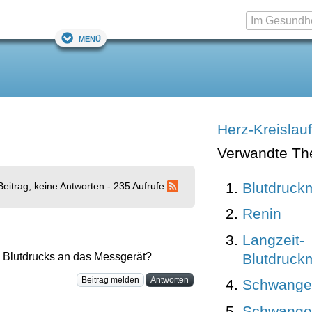
Menü
Herz-Kreislauf
Verwandte T
Blutdruc
Beitrag, keine Antworten - 235 Aufrufe
Renin
Langzeit-
Blutdruc
 Blutdrucks an das Messgerät?
Beitrag melden
Antworten
Schwanger
Schwanger