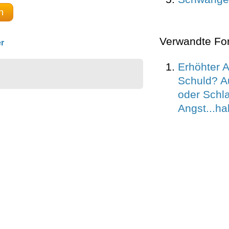
n
Verwandte Fo
r
Erhöhter 
Schuld? 
oder Schla
Angst...hab