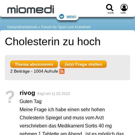
Suche
Login
Menü
Gesundheitsforum
Forum für Sport und Krankheit
Cholesterin zu hoch
Thema abonnieren
Jetzt Frage stellen
2 Beiträge - 1004 Aufrufe
?
rivog
fragt am
11.02.2010
Guten Tag
Meine Frage ich habe einen sehr hohen
Cholesterin Spiegel und muss vom Arzt
verschrieben das Medikament Sortis 40 mg
nehmen 1 Tablette am Abend , ist es möglich das