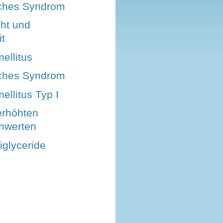
ches Syndrom
ht und
t
ellitus
ches Syndrom
ellitus Typ I
erhöhten
inwerten
iglyceride