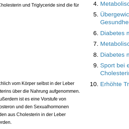
Metabolis
olesterin und Triglyceride sind die für
Übergewic
Gesundhei
Diabetes m
Metabolis
Diabetes m
Sport bei 
Cholester
Erhöhte Tr
hlich vom Körper selbst in der Leber
esterins über die Nahrung aufgenommen.
ußerdem ist es eine Vorstufe von
dosteron und den Sexualhormonen
en aus Cholesterin in der Leber
erden.