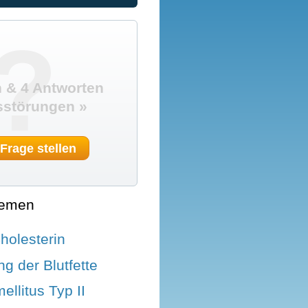
?
 & 4 Antworten
sstörungen »
 Frage stellen
hemen
holesterin
g der Blutfette
ellitus Typ II