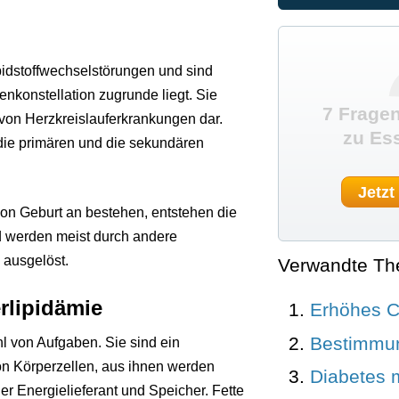
pidstoffwechselstörungen und sind
konstellation zugrunde liegt. Sie
7 Fragen
 von Herzkreislauferkrankungen dar.
zu Es
die primären und die sekundären
Jetzt
on Geburt an bestehen, entstehen die
d werden meist durch andere
 ausgelöst.
Verwandte T
rlipidämie
Erhöhes C
Bestimmun
hl von Aufgaben. Sie sind ein
on Körperzellen, aus ihnen werden
Diabetes m
ger Energielieferant und Speicher. Fette