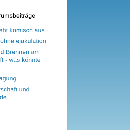
rumsbeiträge
eht komisch aus
ohne ejakulation
nd Brennen am
t - was könnte
ragung
rschaft und
nde