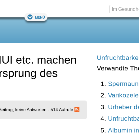
Menü
 IUI etc. machen
Unfruchtbarke
Verwandte T
rsprung des
Spermaun
Varikozele
Urheber de
Beitrag, keine Antworten - 514 Aufrufe
Unfruchtba
Albumin i