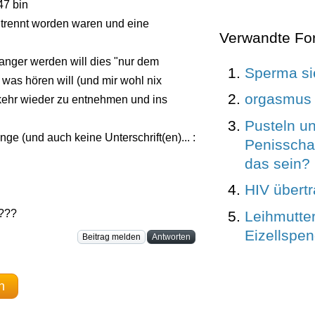
47 bin
chtrennt worden waren und eine
Verwandte Fo
anger werden will dies "nur dem
Sperma si
 was hören will (und mir wohl nix
orgasmus 
kehr wieder zu entnehmen und ins
Pusteln u
inge (und auch keine Unterschrift(en)... :
Penisschaf
das sein?
HIV übert
???
Leihmutte
Eizellspe
Beitrag melden
Antworten
n