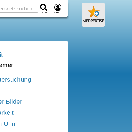
Suche
Login
it
hemen
tersuchung
r Bilder
rkeit
m Urin